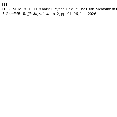
[1]
D. A. M. M. A. C. D. Annisa Chyntia Devi, “ The Crab Mentality in 
J. Pendidik. Rafflesia
, vol. 4, no. 2, pp. 91–96, Jun. 2026.